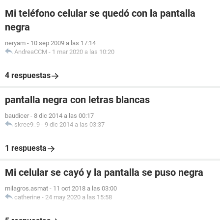
Mi teléfono celular se quedó con la pantalla
negra
neryam
-
10 sep 2009 a las 17:14
AndreaCCM
-
1 mar 2020 a las 10:20
4 respuestas
pantalla negra con letras blancas
baudicer
-
8 dic 2014 a las 00:17
skree9_9
-
9 dic 2014 a las 03:37
1 respuesta
Mi celular se cayó y la pantalla se puso negra
milagros.asmat
-
11 oct 2018 a las 03:00
catherine
-
24 may 2020 a las 15:58