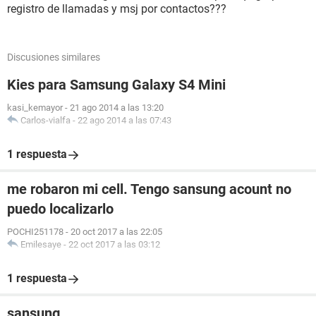
registro de llamadas y msj por contactos???
Discusiones similares
Kies para Samsung Galaxy S4 Mini
kasi_kemayor
-
21 ago 2014 a las 13:20
Carlos-vialfa
-
22 ago 2014 a las 07:43
1 respuesta
me robaron mi cell. Tengo sansung acount no
puedo localizarlo
POCHI251178
-
20 oct 2017 a las 22:05
Emilesaye
-
22 oct 2017 a las 03:12
1 respuesta
sansung