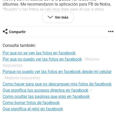
álbumes. Me recomendaron la aplicación para FB de Nokia,
"Snaptu" y las fotos se ven muy bien pero el uso a otras
aplicaciones de FB es limitado al igual que usar el
Opera
Ver más
Mini. Ya hablé con mi operador Movilnet, con Nokia,
formateando el teléfono en dos oportunidades. No actualicé
el software del teléfono al firmware 300.21.012 (yo tengo
Compartir
110.07.127) porque el Ovi Nokia Suite (recomendado por el
operador de Nokia) dice que no tengo actualizaciones
Consulta también:
pendientes y aún así no solucioné el problema. Dicho
problema sucede utilizando el marcador para E71-2 que
Por que no se ven las fotos en facebook
proporciona FB o desde el navegador web. Agradezco de
Por que no puedo ver las fotos en facebook
- Mejores
antemano la ayuda que me puedan brindar.
respuestas
Porque no puedo ver las fotos en facebook desde mi celular
- Mejores respuestas
Como hacer para que no descarguen mis fotos de facebook
Que significa tus accesos directos en facebook
✓
Como ocultar las paginas que sigo en facebook
Como borrar fotos de facebook
Que significa el reloj en facebook