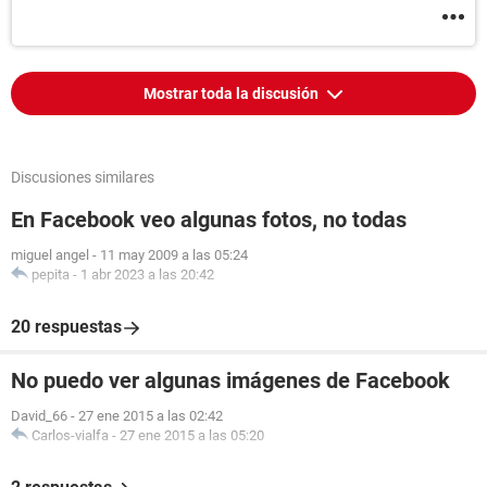
Mostrar toda la discusión
Discusiones similares
En Facebook veo algunas fotos, no todas
miguel angel
-
11 may 2009 a las 05:24
pepita
-
1 abr 2023 a las 20:42
20 respuestas
No puedo ver algunas imágenes de Facebook
David_66
-
27 ene 2015 a las 02:42
Carlos-vialfa
-
27 ene 2015 a las 05:20