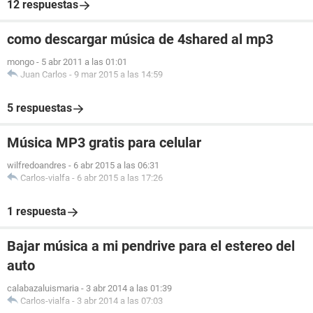
12 respuestas
como descargar música de 4shared al mp3
mongo
-
5 abr 2011 a las 01:01
Juan Carlos
-
9 mar 2015 a las 14:59
5 respuestas
Música MP3 gratis para celular
wilfredoandres
-
6 abr 2015 a las 06:31
Carlos-vialfa
-
6 abr 2015 a las 17:26
1 respuesta
Bajar música a mi pendrive para el estereo del
auto
calabazaluismaria
-
3 abr 2014 a las 01:39
Carlos-vialfa
-
3 abr 2014 a las 07:03