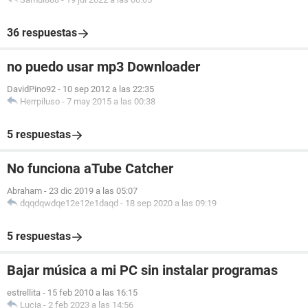
36 respuestas
no puedo usar mp3 Downloader
DavidPino92
-
10 sep 2012 a las 22:35
Herrpiluso
-
7 may 2015 a las 00:38
5 respuestas
No funciona aTube Catcher
Abraham
-
23 dic 2019 a las 05:07
dqqdqwdqe12e12e1daqd
-
18 sep 2020 a las 09:19
5 respuestas
Bajar música a mi PC sin instalar programas
estrellita
-
15 feb 2010 a las 16:15
Lucia
-
2 feb 2023 a las 14:56