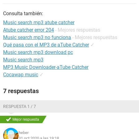
Consulta también:
Music search mp3 atube catcher
Atube catcher error 204
- Mejores respuestas
Music search mp3 no funciona
- Mejores respuestas
Qué pasa con el MP3 de aTube Catcher
✓
Music search mp3 download pc
Music search mp3
MP3 Music Downloader-aTube Catcher
Cocawap music
✓
7 respuestas
RESPUESTA 1 / 7
Mejor respuesta
heber
31 oct 2020 a las 19:18