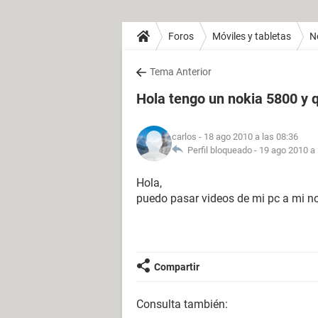
Foros
Móviles y tabletas
N
Tema Anterior
Hola tengo un nokia 5800 y 
carlos
- 18 ago 2010 a las 08:36
Perfil bloqueado -
19 ago 2010 a 
Hola,
puedo pasar videos de mi pc a mi no
Compartir
Consulta también: