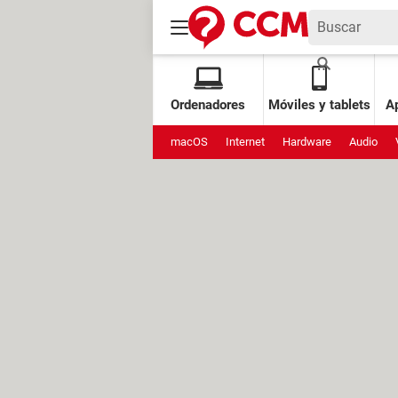
Ordenadores
Móviles y tablets
Ap
macOS
Internet
Hardware
Audio