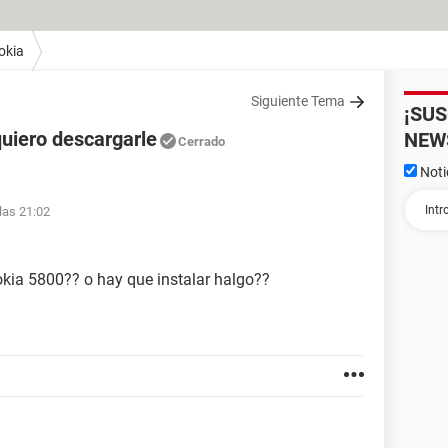
okia
Siguiente Tema
¡SU
quiero descargarle
NEW
Cerrado
Noti
las 21:02
kia 5800?? o hay que instalar halgo??