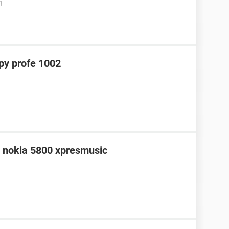
1
y profe 1002
n nokia 5800 xpresmusic