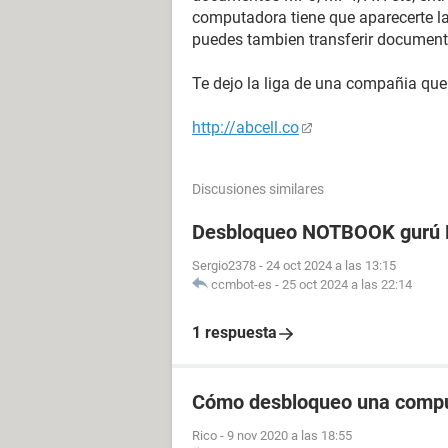
computadora tiene que aparecerte 
puedes tambien transferir document
Te dejo la liga de una compañia qu
http://abcell.co
Discusiones similares
Desbloqueo NOTBOOK gurú P
Sergio2378
-
24 oct 2024 a las 13:15
ccmbot-es
-
25 oct 2024 a las 22:14
1 respuesta
Cómo desbloqueo una comp
Rico
-
9 nov 2020 a las 18:55