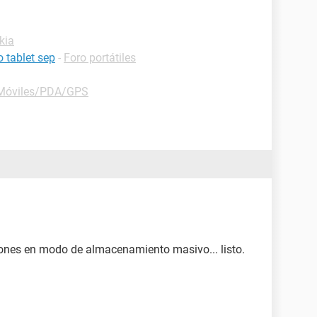
kia
 tablet sep
-
Foro portátiles
Móviles/PDA/GPS
o pones en modo de almacenamiento masivo... listo.