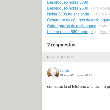
Desbloqueo nokia 5800
Desbloqueo nokia 2630
-
Foro Nokia
Nokia 5800 no enciende
✓
-
Foro No
Generador de códigos de desbloqueo
Quitar patron de desbloqueo
- Guide
Liberar nokia 5800 orange
✓
-
Foro 
2 respuestas
RESPUESTA 1 / 2
Getteian
18 ago 2010 a las 20:13
conectas la el telefono a la pc... l