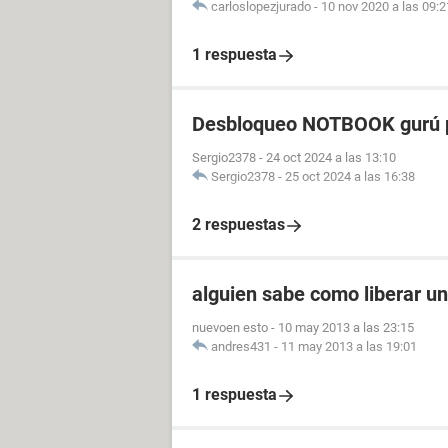
carloslopezjurado
-
10 nov 2020 a las 09:2
1 respuesta
Desbloqueo NOTBOOK gurú p
Sergio2378
-
24 oct 2024 a las 13:10
Sergio2378
-
25 oct 2024 a las 16:38
2 respuestas
alguien sabe como liberar u
nuevoen esto
-
10 may 2013 a las 23:15
andres431
-
11 may 2013 a las 19:01
1 respuesta