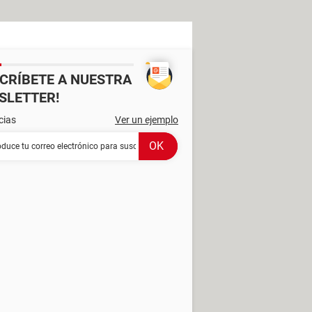
SCRÍBETE A NUESTRA
SLETTER!
cias
Ver un ejemplo