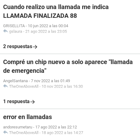
Cuando realizo una llamada me indica
LLAMADA FINALIZADA 88
GRISELLITA
-
10 jun 2022 a las 00:04
gslaura
-
21 ago 2022 a las 23:05
2 respuestas
Compré un chip nuevo a solo aparece "llamada
de emergencia"
AngelSantana
-
7 nov 2022 a las 01:49
TheOneAboveAll
-
10 nov 2022 a las 16:30
1 respuesta
error en llamadas
andoresumetaru
-
17 ago 2022 a las 22:12
TheOneAboveAll
-
18 ago 2022 a las 14:27