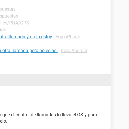
spuestas
espuestas
viles/PDA/GPS
ide
tra llamada y no lo estoy
-
Foro iPhone
 otra llamada pero no es así
-
Foro Android
r que el control de llamadas lo lleva el OS y para
cio.