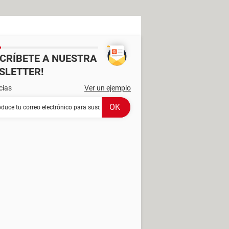
SCRÍBETE A NUESTRA
SLETTER!
cias
Ver un ejemplo