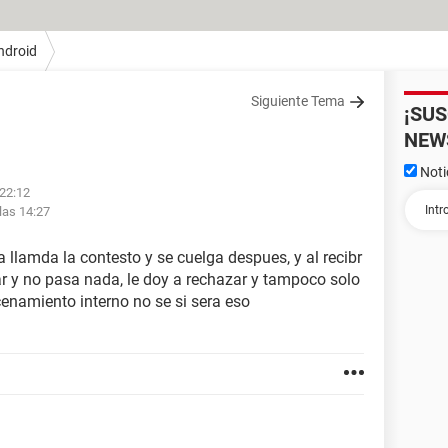
ndroid
Siguiente Tema
¡SU
NEW
Noti
 22:12
las 14:27
a llamda la contesto y se cuelga despues, y al recibr
ar y no pasa nada, le doy a rechazar y tampoco solo
enamiento interno no se si sera eso