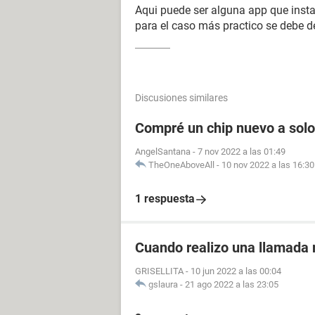
Aqui puede ser alguna app que inst
para el caso más practico se debe de 
Discusiones similares
Compré un chip nuevo a solo
AngelSantana
-
7 nov 2022 a las 01:49
TheOneAboveAll
-
10 nov 2022 a las 16:30
1 respuesta
Cuando realizo una llamad
GRISELLITA
-
10 jun 2022 a las 00:04
gslaura
-
21 ago 2022 a las 23:05