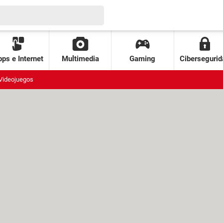
ps e Internet
Multimedia
Gaming
Cibersegurid
Videojuegos