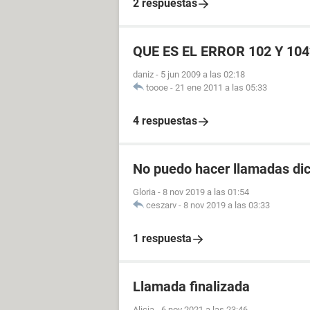
2 respuestas
QUE ES EL ERROR 102 Y 104
daniz
-
5 jun 2009 a las 02:18
toooe
-
21 ene 2011 a las 05:33
4 respuestas
No puedo hacer llamadas dic
Gloria
-
8 nov 2019 a las 01:54
ceszarv
-
8 nov 2019 a las 03:33
1 respuesta
Llamada finalizada
Alicia
-
6 nov 2021 a las 23:46