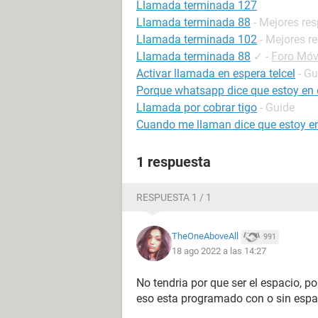
Llamada terminada 127
Llamada terminada 88
- Mejores re
Llamada terminada 102
- Mejores r
Llamada terminada 88
✓
-
Foro Mó
Activar llamada en espera telcel
- Gu
Porque whatsapp dice que estoy en o
Llamada por cobrar tigo
- Guide
Cuando me llaman dice que estoy en
1 respuesta
RESPUESTA 1 / 1
TheOneAboveAll
991
18 ago 2022 a las 14:27
No tendria por que ser el espacio, po
eso esta programado con o sin espa