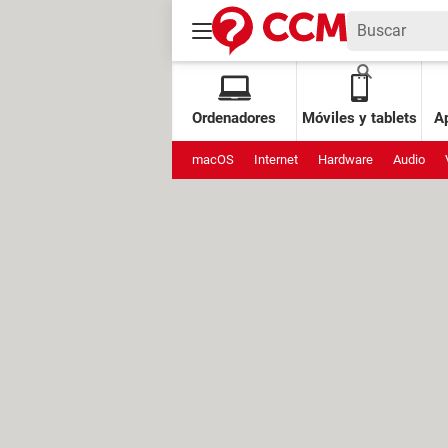
Ordenadores
Móviles y tablets
Ap
macOS
Internet
Hardware
Audio