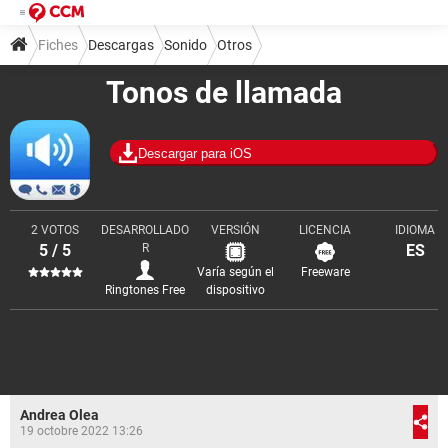
Fiches
Descargas
Sonido
Otros
Tonos de llamada
Descargar para iOS
2 VOTOS
DESARROLLADO
VERSIÓN
LICENCIA
IDIOMA
5 / 5
R
ES
Varía según el
Freeware
Ringtones Free
dispositivo
Andrea Olea
19 octobre 2022 13:26