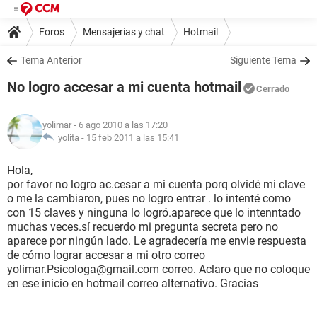
Foros
Mensajerías y chat
Hotmail
Tema Anterior
Siguiente Tema
No logro accesar a mi cuenta hotmail
Cerrado
yolimar
- 6 ago 2010 a las 17:20
yolita -
15 feb 2011 a las 15:41
Hola,
por favor no logro ac.cesar a mi cuenta porq olvidé mi clave
o me la cambiaron, pues no logro entrar . lo intenté como
con 15 claves y ninguna lo logró.aparece que lo intenntado
muchas veces.sí recuerdo mi pregunta secreta pero no
aparece por ningún lado. Le agradecería me envie respuesta
de cómo lograr accesar a mi otro correo
yolimar.Psicologa@gmail.com correo. Aclaro que no coloque
en ese inicio en hotmail correo alternativo. Gracias