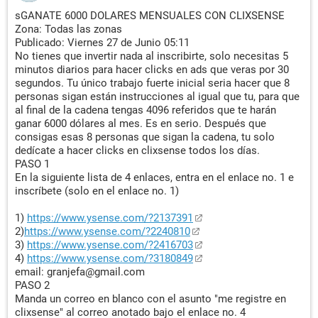
sGANATE 6000 DOLARES MENSUALES CON CLIXSENSE
Zona: Todas las zonas
Publicado: Viernes 27 de Junio 05:11
No tienes que invertir nada al inscribirte, solo necesitas 5
minutos diarios para hacer clicks en ads que veras por 30
segundos. Tu único trabajo fuerte inicial seria hacer que 8
personas sigan están instrucciones al igual que tu, para que
al final de la cadena tengas 4096 referidos que te harán
ganar 6000 dólares al mes. Es en serio. Después que
consigas esas 8 personas que sigan la cadena, tu solo
dedícate a hacer clicks en clixsense todos los días.
PASO 1
En la siguiente lista de 4 enlaces, entra en el enlace no. 1 e
inscríbete (solo en el enlace no. 1)
1)
https://www.ysense.com/?2137391
2)
https://www.ysense.com/?2240810
3)
https://www.ysense.com/?2416703
4)
https://www.ysense.com/?3180849
email: granjefa@gmail.com
PASO 2
Manda un correo en blanco con el asunto "me registre en
clixsense" al correo anotado bajo el enlace no. 4