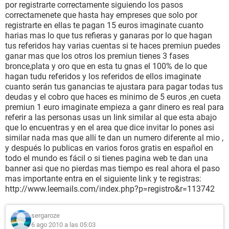
por registrarte correctamente siguiendo los pasos
correctamenete que hasta hay empreses que solo por
registrarte en ellas te pagan 15 euros imaginate cuanto
harias mas lo que tus refieras y ganaras por lo que hagan
tus referidos hay varias cuentas si te haces premiun puedes
ganar mas que los otros los premiun tienes 3 fases
bronce,plata y oro que en esta tu gnas el 100% de lo que
hagan tudu referidos y los referidos de ellos imaginate
cuanto serán tus ganancias te ajustara para pagar todas tus
deudas y el cobro que haces es minimo de 5 euros ,en cueta
premiun 1 euro imaginate empieza a ganr dinero es real para
referir a las personas usas un link similar al que esta abajo
que lo encuentras y en el area que dice invitar lo pones asi
similar nada mas que allí te dan un numero diferente al mio ,
y después lo publicas en varios foros gratis en español en
todo el mundo es fácil o si tienes pagina web te dan una
banner asi que no pierdas mas tiempo es real ahora el paso
mas importante entra en el siguiente link y te registras:
http://www.leemails.com/index.php?p=registro&r=113742
sergaroze
6 ago 2010 a las 05:03