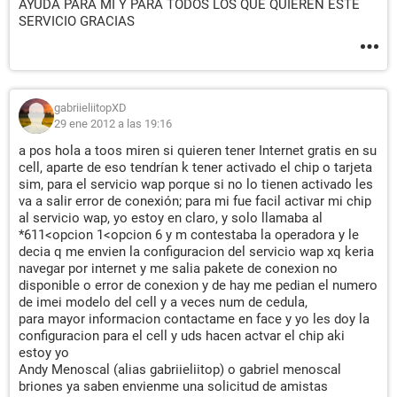
AYUDA PARA MI Y PARA TODOS LOS QUE QUIEREN ESTE
SERVICIO GRACIAS
gabriieliitopXD
29 ene 2012 a las 19:16
a pos hola a toos miren si quieren tener Internet gratis en su
cell, aparte de eso tendrían k tener activado el chip o tarjeta
sim, para el servicio wap porque si no lo tienen activado les
va a salir error de conexión; para mi fue facil activar mi chip
al servicio wap, yo estoy en claro, y solo llamaba al
*611<opcion 1<opcion 6 y m contestaba la operadora y le
decia q me envien la configuracion del servicio wap xq keria
navegar por internet y me salia pakete de conexion no
disponible o error de conexion y de hay me pedian el numero
de imei modelo del cell y a veces num de cedula,
para mayor informacion contactame en face y yo les doy la
configuracion para el cell y uds hacen actvar el chip aki
estoy yo
Andy Menoscal (alias gabriieliitop) o gabriel menoscal
briones ya saben envienme una solicitud de amistas