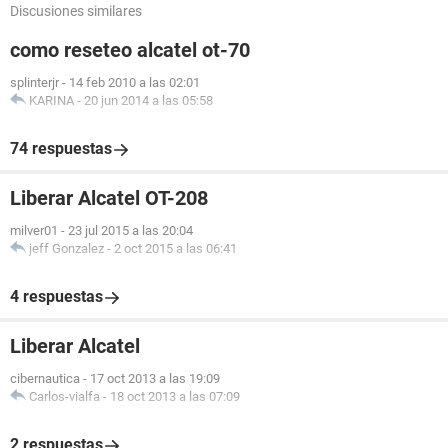
Discusiones similares
como reseteo alcatel ot-70
splinterjr
-
14 feb 2010 a las 02:01
KARINA
-
20 jun 2014 a las 05:58
74 respuestas
Liberar Alcatel OT-208
milver01
-
23 jul 2015 a las 20:04
jeff Gonzalez
-
2 oct 2015 a las 06:41
4 respuestas
Liberar Alcatel
cibernautica
-
17 oct 2013 a las 19:09
Carlos-vialfa
-
18 oct 2013 a las 07:09
2 respuestas