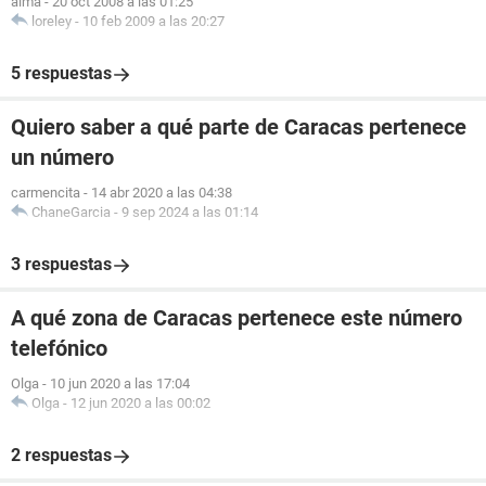
alma
-
20 oct 2008 a las 01:25
loreley
-
10 feb 2009 a las 20:27
5 respuestas
Quiero saber a qué parte de Caracas pertenece
un número
carmencita
-
14 abr 2020 a las 04:38
ChaneGarcia
-
9 sep 2024 a las 01:14
3 respuestas
A qué zona de Caracas pertenece este número
telefónico
Olga
-
10 jun 2020 a las 17:04
Olga
-
12 jun 2020 a las 00:02
2 respuestas