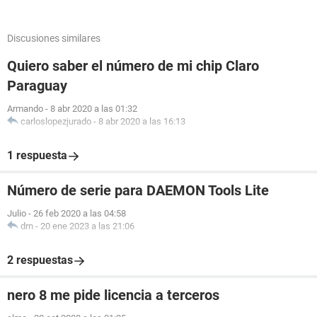
Discusiones similares
Quiero saber el número de mi chip Claro
Paraguay
Armando
-
8 abr 2020 a las 01:32
carloslopezjurado
-
8 abr 2020 a las 16:13
1 respuesta
Número de serie para DAEMON Tools Lite
Julio
-
26 feb 2020 a las 04:58
drn
-
20 ene 2023 a las 21:06
2 respuestas
nero 8 me pide licencia a terceros