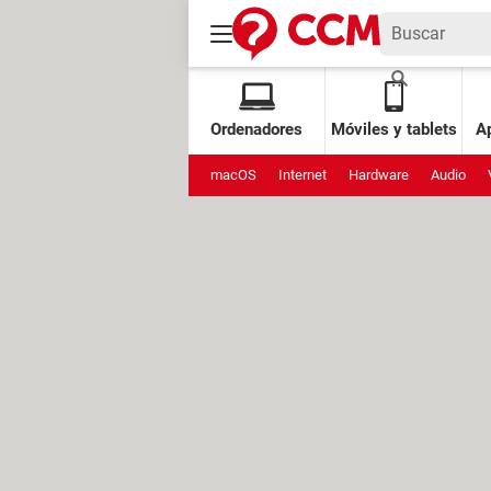
Ordenadores
Móviles y tablets
Ap
macOS
Internet
Hardware
Audio