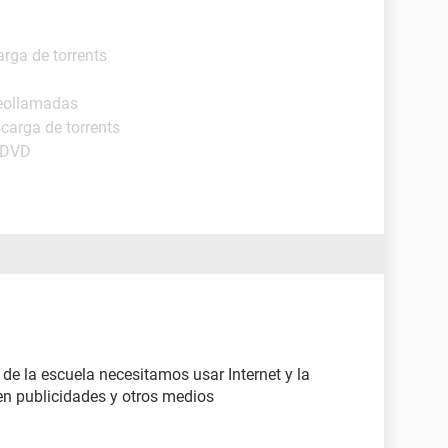
rga de torrents
deollamadas
carga de torrents
y DVD
de la escuela necesitamos usar Internet y la
 en publicidades y otros medios