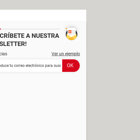
SCRÍBETE A NUESTRA
SLETTER!
cias
Ver un ejemplo