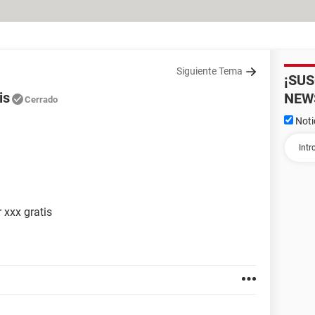
Siguiente Tema
¡SU
is
NEW
Cerrado
Noti
 xxx gratis