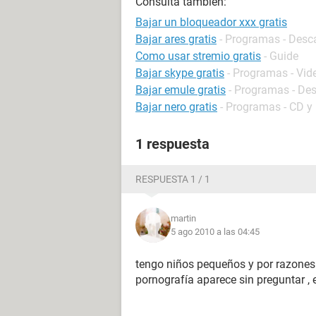
Consulta también:
Bajar un bloqueador xxx gratis
Bajar ares gratis
- Programas - Desca
Como usar stremio gratis
- Guide
Bajar skype gratis
- Programas - Vi
Bajar emule gratis
- Programas - Des
Bajar nero gratis
- Programas - CD 
1 respuesta
RESPUESTA 1 / 1
martin
5 ago 2010 a las 04:45
tengo niños pequeños y por razones 
pornografía aparece sin preguntar ,