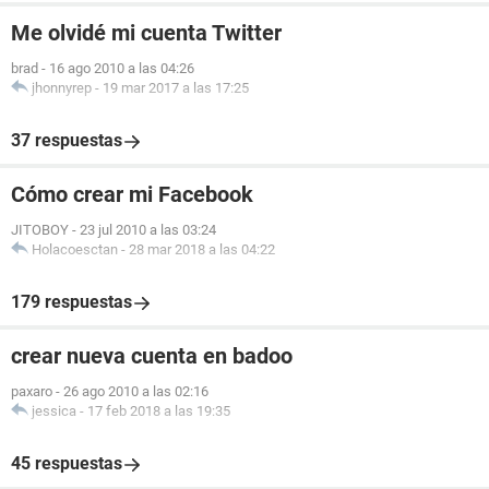
Me olvidé mi cuenta Twitter
brad
-
16 ago 2010 a las 04:26
jhonnyrep
-
19 mar 2017 a las 17:25
37 respuestas
Cómo crear mi Facebook
JITOBOY
-
23 jul 2010 a las 03:24
Holacoesctan
-
28 mar 2018 a las 04:22
179 respuestas
crear nueva cuenta en badoo
paxaro
-
26 ago 2010 a las 02:16
jessica
-
17 feb 2018 a las 19:35
45 respuestas