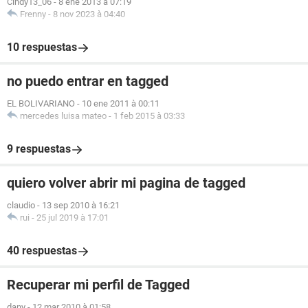
Cindy13_06
-
8 ene 2013 à 07:19
Frenny
-
8 nov 2023 à 04:40
10 respuestas
no puedo entrar en tagged
EL BOLIVARIANO
-
10 ene 2011 à 00:11
mercedes luisa mateo
-
1 feb 2015 à 03:33
9 respuestas
quiero volver abrir mi pagina de tagged
claudio
-
13 sep 2010 à 16:21
rui
-
25 jul 2019 à 17:01
40 respuestas
Recuperar mi perfil de Tagged
dany
-
12 mar 2010 à 01:58