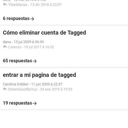
Yibeddarias
-
13 dic 2018 à 23:07
6 respuestas
Cómo eliminar cuenta de Tagged
dana
-
15 jul 2009 à 06:39
Lorenzo
-
19 jul 2017 à 16:32
65 respuestas
entrar a mi pagina de tagged
Carolina Diddier
-
11 jun 2009 à 22:37
EstanislaodlaCruz
-
24 ene 2019 à 19:32
19 respuestas