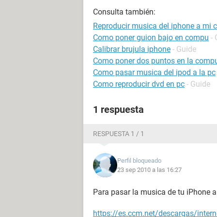
Consulta también:
Reproducir musica del iphone a mi
Como poner guion bajo en compu
-
Calibrar brujula iphone
- Guide
Como poner dos puntos en la comp
Como pasar musica del ipod a la pc
Como reproducir dvd en pc
- Guide
1 respuesta
RESPUESTA 1 / 1
Perfil bloqueado
23 sep 2010 a las 16:27
Para pasar la musica de tu iPhone al
https://es.ccm.net/descargas/inter