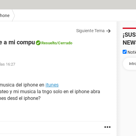
Phone
Siguiente Tema
¡SU
ne a mi compu
NEW
Resuelto
/Cerrado
Noti
las 16:27
musica del iphone en
itunes
teo y mi musica la tngo solo en el iphone abra
nes desd el iphone?