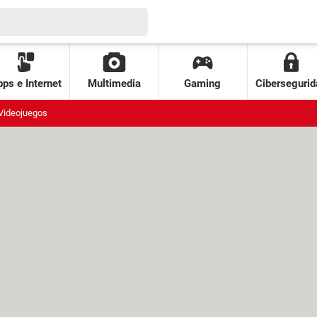
ps e Internet
Multimedia
Gaming
Cibersegurid
Videojuegos