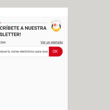
SCRÍBETE A NUESTRA
SLETTER!
cias
Ver un ejemplo