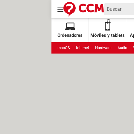
Ordenadores
Móviles y tablets
Ap
macOS
Internet
Hardware
Audio