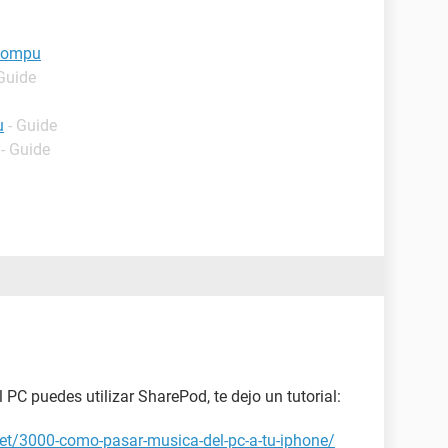
 compu
 Guide
u
- Guide
- Guide
 PC puedes utilizar SharePod, te dejo un tutorial:
net/3000-como-pasar-musica-del-pc-a-tu-iphone/