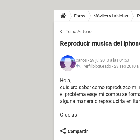
Foros
Móviles y tabletas
i
Tema Anterior
Reproducir musica del ipho
Carlos
- 29 jul 2010 a las 04:50
Perfil bloqueado -
23 sep 2010 a 
Hola,
quisiera saber como reproduzco mi 
el problema esqe mi compu se forma
alguna manera d reproducirla en itu
Gracias
Compartir