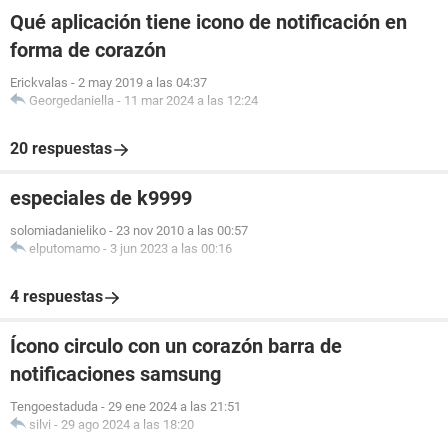
Qué aplicación tiene icono de notificación en
forma de corazón
Erickvalas
-
2 may 2019 a las 04:37
Georgedaniella
-
11 mar 2024 a las 12:24
20 respuestas
especiales de k9999
solomiadanieliko
-
23 nov 2010 a las 00:57
elputomamo
-
3 jun 2023 a las 00:16
4 respuestas
Ícono circulo con un corazón barra de
notificaciones samsung
Tengoestaduda
-
29 ene 2024 a las 21:51
silvi
-
29 ago 2024 a las 18:20