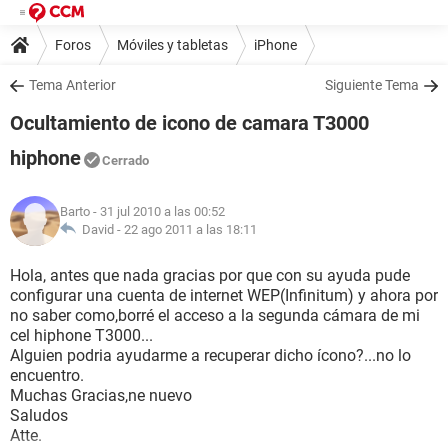
Foros
Móviles y tabletas
iPhone
Tema Anterior
Siguiente Tema
Ocultamiento de icono de camara T3000
hiphone
Cerrado
Barto
- 31 jul 2010 a las 00:52
David -
22 ago 2011 a las 18:11
Hola, antes que nada gracias por que con su ayuda pude
configurar una cuenta de internet WEP(Infinitum) y ahora por
no saber como,borré el acceso a la segunda cámara de mi
cel hiphone T3000...
Alguien podria ayudarme a recuperar dicho ícono?...no lo
encuentro.
Muchas Gracias,ne nuevo
Saludos
Atte.