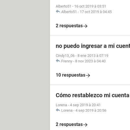
Alberto51
-
16 oct 2019 à 03:51
Alberto51
-
17 oct 2019 à 04:45
2 respuestas
no puedo ingresar a mi cuen
Cindy13_06
-
8 ene 2013 à 07:19
Frenny
-
8 nov 2023 à 04:40
10 respuestas
Cómo restablezco mi cuenta
Lorena
-
4 sep 2019 à 20:41
Lorena
-
4 sep 2019 à 20:56
2 respuestas