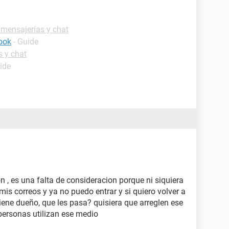
 mensajerías y chat
ook
- Guide
s y chat
ide
 , es una falta de consideracion porque ni siquiera
is correos y ya no puedo entrar y si quiero volver a
iene dueño, que les pasa? quisiera que arreglen ese
personas utilizan ese medio