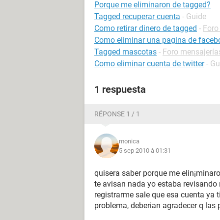
Porque me eliminaron de tagged?
Tagged recuperar cuenta
- Guide
Como retirar dinero de tagged
-
Foro
Como eliminar una pagina de faceb
Tagged mascotas
-
Foro mensajería
Como eliminar cuenta de twitter
- Gu
1 respuesta
RÉPONSE 1 / 1
monica
5 sep 2010 à 01:31
quisera saber porque me elin¡minaron
te avisan nada yo estaba revisando m
registrarme sale que esa cuenta ya t
problema, deberian agradecer q las 