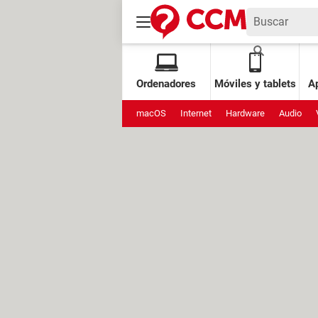
Ordenadores
Móviles y tablets
Ap
macOS
Internet
Hardware
Audio