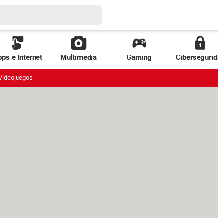
ps e Internet
Multimedia
Gaming
Cibersegurid
Videojuegos