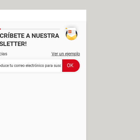
SCRÍBETE A NUESTRA
SLETTER!
cias
Ver un ejemplo