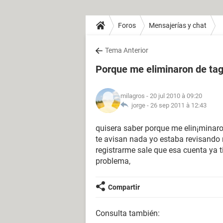
Foros
Mensajerías y chat
Tema Anterior
Porque me eliminaron de ta
milagros
- 20 jul 2010 à 09:20
jorge -
26 sep 2011 à 12:43
quisera saber porque me elin¡minaron
te avisan nada yo estaba revisando m
registrarme sale que esa cuenta ya t
problema,
Compartir
Consulta también: