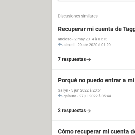
Discusiones similares
Recuperar mi cuenta de Tag
ancioso
-
2 may 2014 à 01:15
alexeli
-
20 abr 2020 à 01:20
7 respuestas
Porqué no puedo entrar a mi
Sailyn
-
5 jun 2022 à 20:51
gslaura
-
27 jul 2022 à 05:44
2 respuestas
Cómo recuperar mi cuenta d