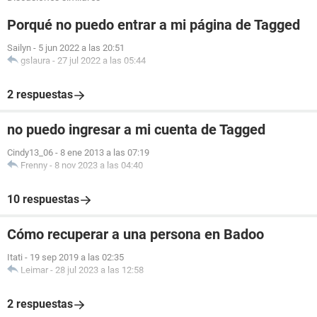
Porqué no puedo entrar a mi página de Tagged
Sailyn
-
5 jun 2022 a las 20:51
gslaura
-
27 jul 2022 a las 05:44
2 respuestas
no puedo ingresar a mi cuenta de Tagged
Cindy13_06
-
8 ene 2013 a las 07:19
Frenny
-
8 nov 2023 a las 04:40
10 respuestas
Cómo recuperar a una persona en Badoo
Itati
-
19 sep 2019 a las 02:35
Leimar
-
28 jul 2023 a las 12:58
2 respuestas