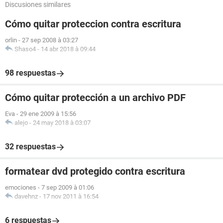
Discusiones similares
Cómo quitar proteccion contra escritura
orlin
-
27 sep 2008 à 03:27
Shaso4
-
14 abr 2018 à 09:44
98 respuestas
Cómo quitar protección a un archivo PDF
Eva
-
29 ene 2009 à 15:56
alejo
-
24 may 2018 à 03:07
32 respuestas
formatear dvd protegido contra escritura
emociones
-
7 sep 2009 à 01:06
davehnz
-
17 nov 2011 à 16:54
6 respuestas