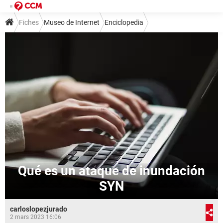
Fiches
Museo de Internet
Enciclopedia
Qué es un ataque de inundación
SYN
carloslopezjurado
2 mars 2023 16:06