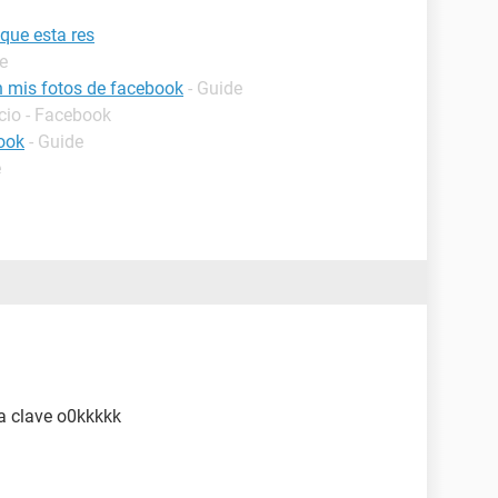
que esta res
e
 mis fotos de facebook
- Guide
icio - Facebook
ook
- Guide
e
la clave o0kkkkk