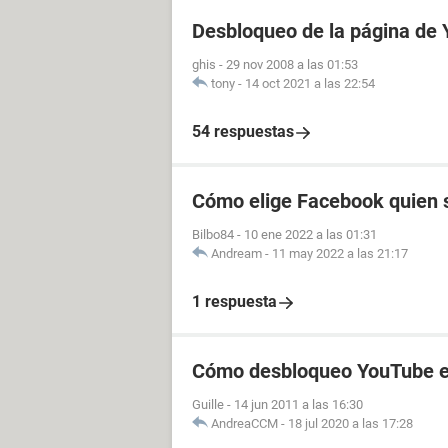
Desbloqueo de la página de
ghis
-
29 nov 2008 a las 01:53
tony
-
14 oct 2021 a las 22:54
54 respuestas
Cómo elige Facebook quien s
Bilbo84
-
10 ene 2022 a las 01:31
Andream
-
11 may 2022 a las 21:17
1 respuesta
Cómo desbloqueo YouTube en
Guille
-
14 jun 2011 a las 16:30
AndreaCCM
-
18 jul 2020 a las 17:28