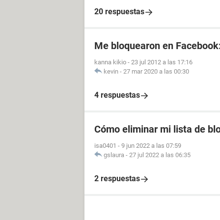
20 respuestas
Me bloquearon en Facebook
kanna kikio
-
23 jul 2012 a las 17:16
kevin
-
27 mar 2020 a las 00:30
4 respuestas
Cómo eliminar mi lista de b
isa0401
-
9 jun 2022 a las 07:59
gslaura
-
27 jul 2022 a las 06:35
2 respuestas