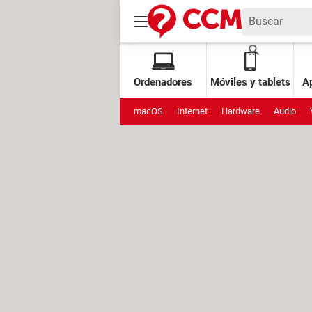
Ordenadores
Móviles y tablets
Ap
macOS
Internet
Hardware
Audio