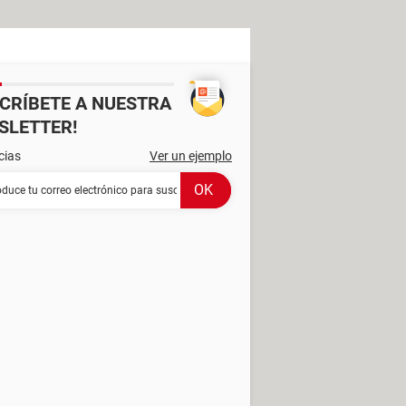
SCRÍBETE A NUESTRA
SLETTER!
cias
Ver un ejemplo