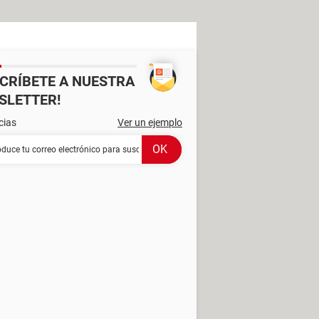
SCRÍBETE A NUESTRA
SLETTER!
cias
Ver un ejemplo