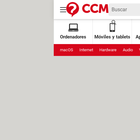
Ordenadores
Móviles y tablets
Ap
macOS
Internet
Hardware
Audio