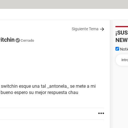
Siguiente Tema
¡SU
itchin
NEW
Cerrado
Noti
 switchin esque una tal _antonela_ se mete a mi
r bueno espero su mejor respuesta chau