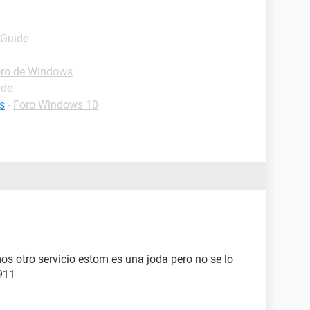
 Guide
ro de Windows
ide
is
-
Foro Windows 10
os otro servicio estom es una joda pero no se lo
 911