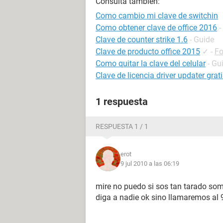
Consulta también:
Como cambio mi clave de switchin
Como obtener clave de office 2016
-
Clave de counter strike 1.6
- Guide
Clave de producto office 2015
✓
-
Fo
Como quitar la clave del celular
- Gu
Clave de licencia driver updater grat
1 respuesta
RESPUESTA 1 / 1
erot
9 jul 2010 a las 06:19
mire no puedo si sos tan tarado som
diga a nadie ok sino llamaremos al