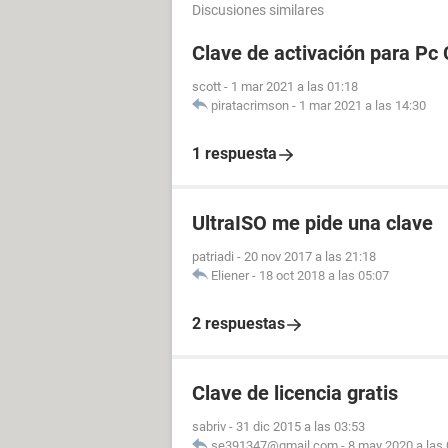
Discusiones similares
Clave de activación para Pc 
scott
-
1 mar 2021 a las 01:18
piratacrimson
-
1 mar 2021 a las 14:30
1 respuesta
UltraISO me pide una clave
patriadi
-
20 nov 2017 a las 21:18
Eliener
-
18 oct 2018 a las 05:07
2 respuestas
Clave de licencia gratis
sabriv
-
31 dic 2015 a las 03:53
se391347@gmail.com
-
8 may 2020 a las 