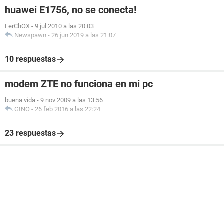
huawei E1756, no se conecta!
FerChOX
-
9 jul 2010 a las 20:03
Newspawn
-
26 jun 2019 a las 21:07
10 respuestas
modem ZTE no funciona en mi pc
buena vida
-
9 nov 2009 a las 13:56
GINO
-
26 feb 2016 a las 22:24
23 respuestas