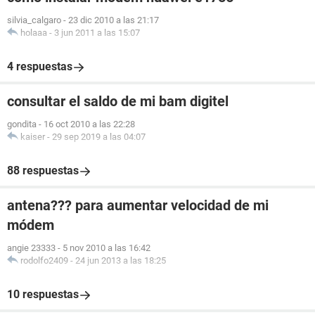
silvia_calgaro
-
23 dic 2010 a las 21:17
holaaa
-
3 jun 2011 a las 15:07
4 respuestas
consultar el saldo de mi bam digitel
gondita
-
16 oct 2010 a las 22:28
kaiser
-
29 sep 2019 a las 04:07
88 respuestas
antena??? para aumentar velocidad de mi
módem
angie 23333
-
5 nov 2010 a las 16:42
rodolfo2409
-
24 jun 2013 a las 18:25
10 respuestas