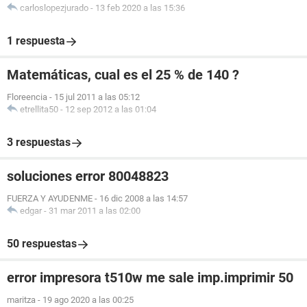
carloslopezjurado
-
13 feb 2020 a las 15:36
1 respuesta
Matemáticas, cual es el 25 % de 140 ?
Floreencia
-
15 jul 2011 a las 05:12
etrellita50
-
12 sep 2012 a las 01:04
3 respuestas
soluciones error 80048823
FUERZA Y AYUDENME
-
16 dic 2008 a las 14:57
edgar
-
31 mar 2011 a las 02:00
50 respuestas
error impresora t510w me sale imp.imprimir 50
maritza
-
19 ago 2020 a las 00:25