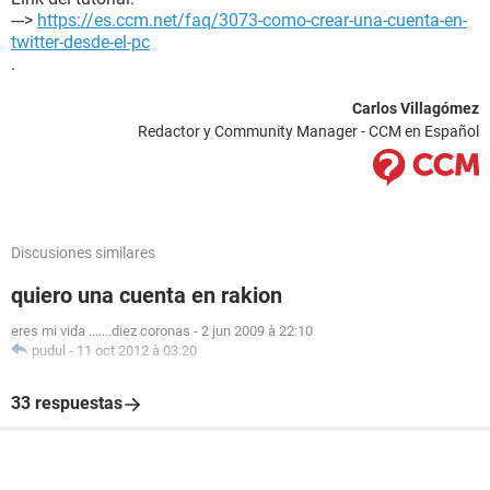
--->
https://es.ccm.net/faq/3073-como-crear-una-cuenta-en-
twitter-desde-el-pc
.
Carlos Villagómez
Redactor y Community Manager - CCM en Español
Discusiones similares
quiero una cuenta en rakion
eres mi vida .......diez coronas
-
2 jun 2009 à 22:10
pudul
-
11 oct 2012 à 03:20
33 respuestas