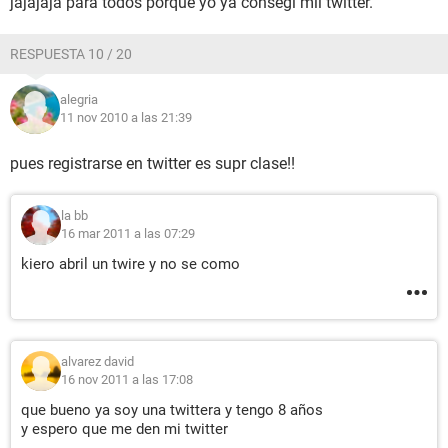
jajajaja para todos porque yo ya consegi mii twitter.
RESPUESTA 10 / 20
alegria
11 nov 2010 a las 21:39
pues registrarse en twitter es supr clase!!
la bb
16 mar 2011 a las 07:29
kiero abril un twire y no se como
alvarez david
16 nov 2011 a las 17:08
que bueno ya soy una twittera y tengo 8 años
y espero que me den mi twitter