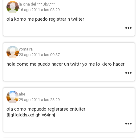
la xina del ***SbA***
16 ago 2011 a las 03:29
ola komo me puedo registrar n twiiter
yomaira
23 ago 2011 a las 00:37
hola como me puedo hacer un twittr yo me lo kiero hacer
ahe
29 ago 2011 a las 23:29
ola como mepuedo regisrarse entuiter
{ljgtfgfddsxxd-ghfv64nhj