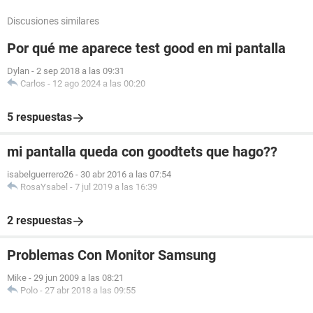
Discusiones similares
Por qué me aparece test good en mi pantalla
Dylan
-
2 sep 2018 a las 09:31
Carlos
-
12 ago 2024 a las 00:20
5 respuestas
mi pantalla queda con goodtets que hago??
isabelguerrero26
-
30 abr 2016 a las 07:54
RosaYsabel
-
7 jul 2019 a las 16:39
2 respuestas
Problemas Con Monitor Samsung
Mike
-
29 jun 2009 a las 08:21
Polo
-
27 abr 2018 a las 09:55