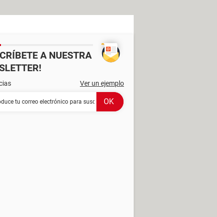
SCRÍBETE A NUESTRA
SLETTER!
cias
Ver un ejemplo