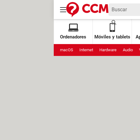
Ordenadores
Móviles y tablets
Ap
macOS
Internet
Hardware
Audio