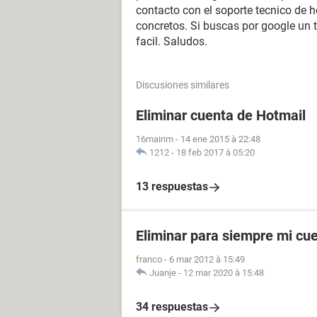
contacto con el soporte tecnico de 
concretos. Si buscas por google un t
facil. Saludos.
Discusiones similares
Eliminar cuenta de Hotmail
16mairim
-
14 ene 2015 à 22:48
1212
-
18 feb 2017 à 05:20
13 respuestas
Eliminar para siempre mi cu
franco
-
6 mar 2012 à 15:49
Juanje
-
12 mar 2020 à 15:48
34 respuestas