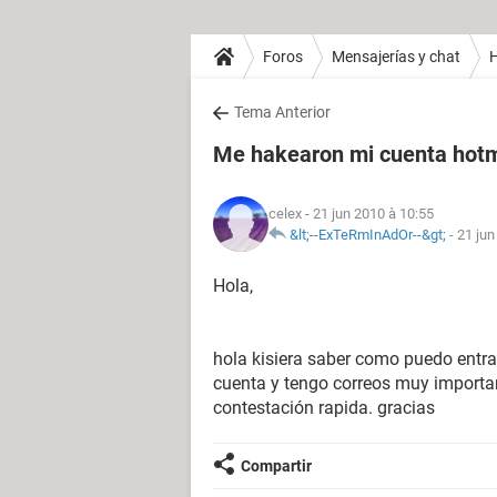
Foros
Mensajerías y chat
H
Tema Anterior
Me hakearon mi cuenta hotm
celex
- 21 jun 2010 à 10:55
&lt;--ExTeRmInAdOr--&gt;
-
21 jun
Hola,
hola kisiera saber como puedo entr
cuenta y tengo correos muy importa
contestación rapida. gracias
Compartir