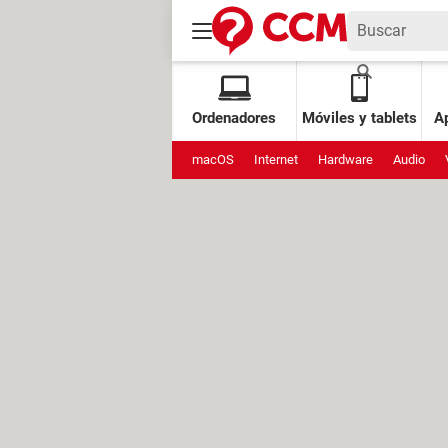
Ordenadores
Móviles y tablets
Ap
macOS
Internet
Hardware
Audio