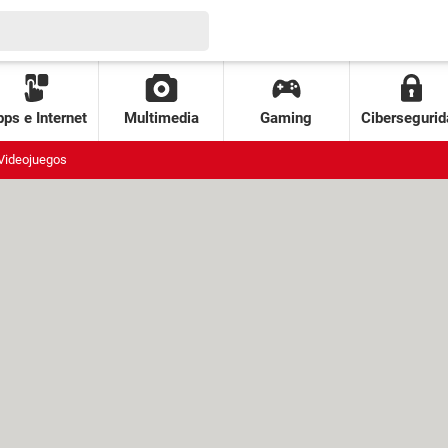
ps e Internet
Multimedia
Gaming
Cibersegurid
Videojuegos