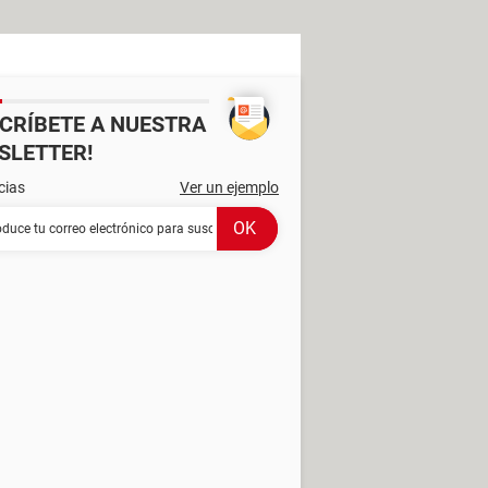
SCRÍBETE A NUESTRA
SLETTER!
cias
Ver un ejemplo