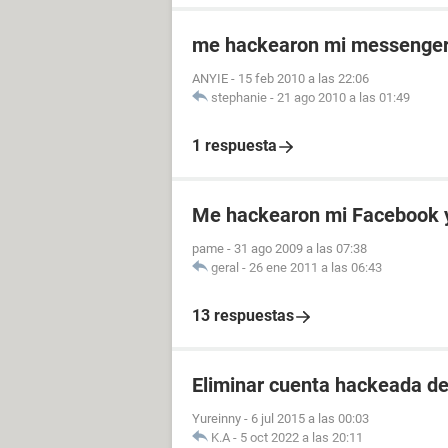
me hackearon mi messenge
ANYIE
-
15 feb 2010 a las 22:06
stephanie
-
21 ago 2010 a las 01:49
1 respuesta
Me hackearon mi Facebook
pame
-
31 ago 2009 a las 07:38
geral
-
26 ene 2011 a las 06:43
13 respuestas
Eliminar cuenta hackeada d
Yureinny
-
6 jul 2015 a las 00:03
K.A
-
5 oct 2022 a las 20:11