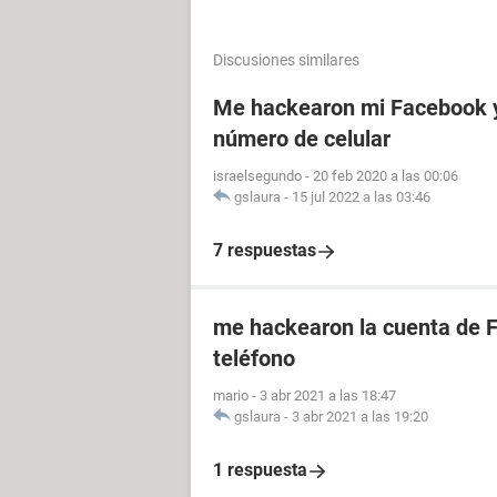
Discusiones similares
Me hackearon mi Facebook y
número de celular
israelsegundo
-
20 feb 2020 a las 00:06
gslaura
-
15 jul 2022 a las 03:46
7 respuestas
me hackearon la cuenta de 
teléfono
mario
-
3 abr 2021 a las 18:47
gslaura
-
3 abr 2021 a las 19:20
1 respuesta