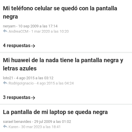
Mi teléfono celular se quedó con la pantalla
negra
neryam
-
10 sep 2009 a las 17:14
AndreaCCM
-
1 mar 2020 a las 10:20
4 respuestas
Mi huawei de la nada tiene la pantalla negra y
letras azules
loto21
-
4 ago 2015 a las 03:12
RodrigoIgnacio
-
4 ago 2015 a las 04:24
3 respuestas
La pantalla de mi laptop se queda negra
sarael benavides
-
29 jul 2009 a las 01:02
Karen
-
30 mar 2023 a las 18:41