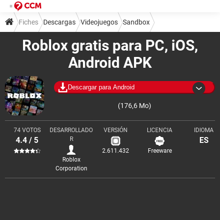
Fiches
Descargas
Videojuegos
Sandbox
Roblox gratis para PC, iOS,
Android APK
Descargar para Android
(176,6 Mo)
74 VOTOS
DESARROLLADO
VERSIÓN
LICENCIA
IDIOMA
4.4 / 5
R
ES
2.611.432
Freeware
Roblox
Corporation