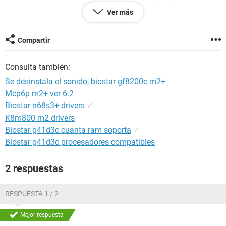
maquina esta recien formateada,y despues que paso la
Ver más
primera vez formatee 3 o 4 veces mas y siempre lo mismo
gracias a todos....si alguien sabe que hacer avisennnnnnnn
ufaa22@gmail.com
Compartir
Consulta también:
Se desinstala el sonido, biostar gf8200c m2+
Mcp6p m2+ ver 6.2
Biostar n68s3+ drivers
✓
K8m800 m2 drivers
Biostar g41d3c cuanta ram soporta
✓
Biostar g41d3c procesadores compatibles
2 respuestas
RESPUESTA 1 / 2
Mejor respuesta