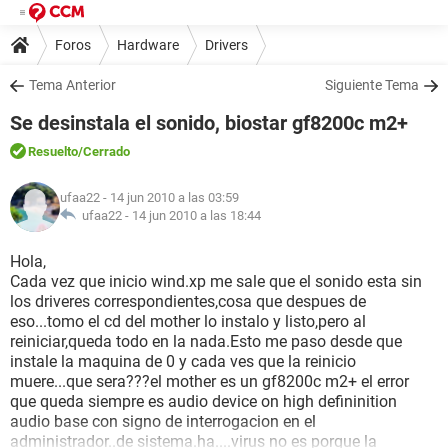
Foros
Hardware
Drivers
Tema Anterior
Siguiente Tema
Se desinstala el sonido, biostar gf8200c m2+
Resuelto
/Cerrado
ufaa22
- 14 jun 2010 a las 03:59
ufaa22 -
14 jun 2010 a las 18:44
Hola,
Cada vez que inicio wind.xp me sale que el sonido esta sin
los driveres correspondientes,cosa que despues de
eso...tomo el cd del mother lo instalo y listo,pero al
reiniciar,queda todo en la nada.Esto me paso desde que
instale la maquina de 0 y cada ves que la reinicio
muere...que sera???el mother es un gf8200c m2+ el error
que queda siempre es audio device on high defininition
audio base con signo de interrogacion en el
administrador..de sistema.ha....virus no es porque la