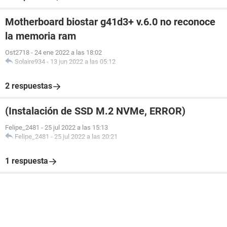
Motherboard biostar g41d3+ v.6.0 no reconoce
la memoria ram
Ost2718
-
24 ene 2022 a las 18:02
Solaire934
-
13 jun 2022 a las 05:12
2 respuestas
(Instalación de SSD M.2 NVMe, ERROR)
Felipe_2481
-
25 jul 2022 a las 15:13
Felipe_2481
-
25 jul 2022 a las 20:21
1 respuesta