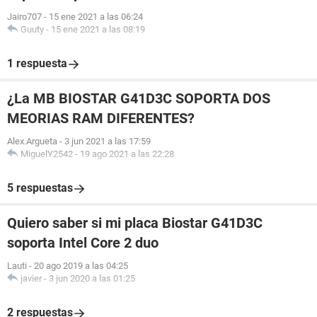
Jairo707
-
15 ene 2021 a las 06:24
Guuty
-
15 ene 2021 a las 08:19
1 respuesta
¿La MB BIOSTAR G41D3C SOPORTA DOS
MEORIAS RAM DIFERENTES?
Alex.Argueta
-
3 jun 2021 a las 17:59
MiguelY2542
-
19 ago 2021 a las 22:28
5 respuestas
Quiero saber si mi placa Biostar G41D3C
soporta Intel Core 2 duo
Lauti
-
20 ago 2019 a las 04:25
javier
-
3 jun 2020 a las 01:25
2 respuestas