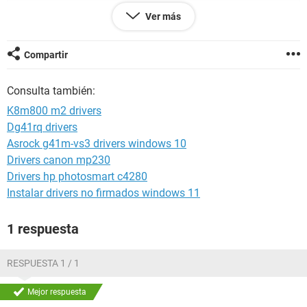
Ver más
  Versión   EVEREST v5.01.1700/es   

  Módulo de rendimiento   2.4.258.0   

Compartir
  Página de Internet   
http://www.lavalys.com/
  Tipo de informe   Asistente de informes   

  Computadora   ABIMAEL   

Consulta también:
  Generador   Administrador   

K8m800 m2 drivers
  Sistema operativo   Microsoft Windows 7 Ultimate 
Dg41rq drivers
6.1.7600   

Asrock g41m-vs3 drivers windows 10
  Fecha   2010-05-18   

Drivers canon mp230
  Hora   02:37   

Drivers hp photosmart c4280
Instalar drivers no firmados windows 11
Resumen  

1 respuesta
--------------------------------------------------
------------------------------ 

RESPUESTA 1 / 1
Mejor respuesta