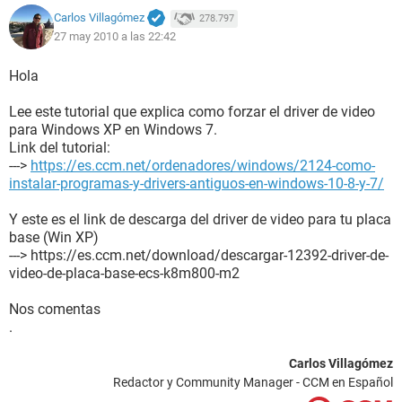
  Computadora:   

Carlos Villagómez
278.797
   Tipo de computadora   Equipo basado en ACPI x86   

27 may 2010 a las 22:42
   Sistema operativo   Microsoft Windows 7 
Ultimate   

Hola
   Service Pack del sistema operativo   -   

   Internet Explorer   8.0.7600.16385   

Lee este tutorial que explica como forzar el driver de video
   DirectX   DirectX 10.1   

para Windows XP en Windows 7.
   Nombre de la computadora   ABIMAEL   

Link del tutorial:
--->
https://es.ccm.net/ordenadores/windows/2124-como-
   Nombre de usuario   Administrador   

instalar-programas-y-drivers-antiguos-en-windows-10-8-y-7/
   Dominio de inicio de sesión   ABIMAEL   

   Fecha / Hora   2010-05-18 / 02:37   

Y este es el link de descarga del driver de video para tu placa
base (Win XP)
  Motherboard:   

---> https://es.ccm.net/download/descargar-12392-driver-de-
   Tipo de CPU   AMD Sempron, 1400 MHz (7 x 200) 
video-de-placa-base-ecs-k8m800-m2
2500+   

Nos comentas
   Nombre del motherboard   ECS K8M800-M2 (3 PCI, 
.
1 AGP, 1 CNR, 2 DDR DIMM, Audio, Video, LAN)   

   Chipset del motherboard   VIA VT8380 K8M800, 
Carlos Villagómez
AMD Hammer   

Redactor y Community Manager - CCM en Español
   Memoria del sistema   480 MB (DDR SDRAM)   
