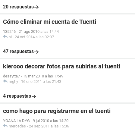
20 respuestas
Cómo eliminar mi cuenta de Tuenti
135246
-
21 ago 2010 a las 14:44
si
-
24 oct 2014 a las 02:07
47 respuestas
kierooo decorar fotos para subirlas al tuenti
dessytta7
-
15 mar 2010 a las 17:49
reghy
-
16 ene 2011 a las 21:43
4 respuestas
como hago para registrarme en el tuenti
YOANA LA DYG
-
9 jul 2010 a las 14:20
mercedes
-
24 sep 2011 a las 15:36