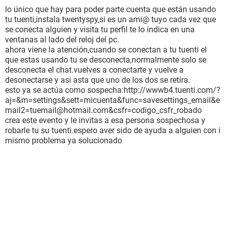
lo único que hay para poder parte cuenta que están usando
tu tuenti,instala twentyspy,si es un ami@ tuyo cada vez que
se conecta alguien y visita tu perfil te lo indica en una
ventanas al lado del reloj del pc.
ahora viene la atención,cuando se conectan a tu tuenti el
que estas usando tu se desconecta,normalmente solo se
desconecta el chat.vuelves a conectarte y vuelve a
desonectarse y asi asta que uno de los dos se retira.
esto ya se actúa como sospecha:http://wwwb4.tuenti.com/?
aj=&m=settings&sett=micuenta&func=savesettings_email&e
mail2=tuemail@hotmail.com&csfr=codigo_csfr_robado
crea este evento y le invitas a esa persona sospechosa y
robarle tu su tuenti.espero aver sido de ayuda a alguien con i
mismo problema ya solucionado