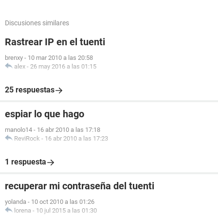
Discusiones similares
Rastrear IP en el tuenti
brenxy
-
10 mar 2010 a las 20:58
alex
-
26 may 2016 a las 01:15
25 respuestas
espiar lo que hago
manolo14
-
16 abr 2010 a las 17:18
ReviRock
-
16 abr 2010 a las 17:23
1 respuesta
recuperar mi contraseña del tuenti
yolanda
-
10 oct 2010 a las 01:26
lorena
-
10 jul 2015 a las 01:30