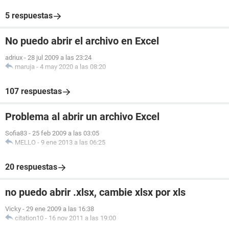
5 respuestas
No puedo abrir el archivo en Excel
adriux
-
28 jul 2009 a las 23:24
maruja
-
4 may 2020 a las 08:20
107 respuestas
Problema al abrir un archivo Excel
Sofia83
-
25 feb 2009 a las 03:05
MELLO
-
9 ene 2013 a las 06:25
20 respuestas
no puedo abrir .xlsx, cambie xlsx por xls
Vicky
-
29 ene 2009 a las 16:38
citation10
-
16 nov 2011 a las 19:00