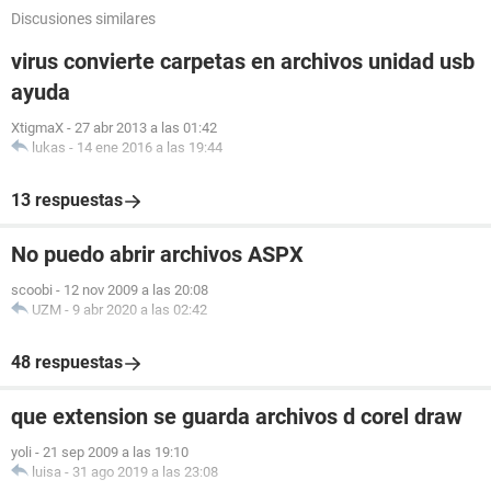
Discusiones similares
virus convierte carpetas en archivos unidad usb
ayuda
XtigmaX
-
27 abr 2013 a las 01:42
lukas
-
14 ene 2016 a las 19:44
13 respuestas
No puedo abrir archivos ASPX
scoobi
-
12 nov 2009 a las 20:08
UZM
-
9 abr 2020 a las 02:42
48 respuestas
que extension se guarda archivos d corel draw
yoli
-
21 sep 2009 a las 19:10
luisa
-
31 ago 2019 a las 23:08