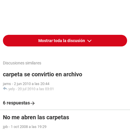
Mostrar toda la discusión
Discusiones similares
carpeta se convirtio en archivo
jams
-
2 jun 2010 a las 20:44
yely
-
20 jul 2010 a las 03:01
6 respuestas
No me abren las carpetas
jpb
-
1 oct 2008 a las 19:29