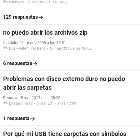
Gustavo
-
23 abr 2020 a las 14:32
129 respuestas
no puedo abrir los archivos zip
tonidulce21
-
6 nov 2008 a las 16:51
Luz Marleny restrepo
-
16 may 2016 a las 06:02
6 respuestas
Problemas con disco externo duro no puedo
abrir las carpetas
Renasw
-
5 mar 2017 a las 08:28
piratacrimson
-
5 mar 2017 a las 17:04
1 respuesta
Por qué mi USB tiene carpetas con símbolos