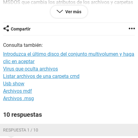
MSDOS que cambia los atributos de los archivos y carpetas
pero sin ningún resultado, no he encontrado ningún tema, al
Ver más
incsertar la usb me sale esto "titulo" carpetas comprimidas
(en zip) abajo en el dialogo dice: introduzca el ultimo disco
del conjunto multivolumen y haga click en aceptar. necesito
Compartir
ayuda gracias.
me ley este tema de pies a cabeza
Consulta también:
Introduzca el último disco del conjunto multivolumen y haga
clic en aceptar
Virus que oculta archivos
Listar archivos de una carpeta cmd
Usb show
Archivos mdf
Archivos .msg
10 respuestas
RESPUESTA 1 / 10