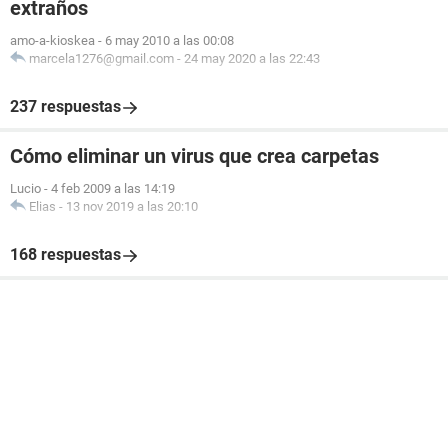
extraños
amo-a-kioskea
-
6 may 2010 a las 00:08
marcela1276@gmail.com
-
24 may 2020 a las 22:43
237 respuestas
Cómo eliminar un virus que crea carpetas
Lucio
-
4 feb 2009 a las 14:19
Elias
-
13 nov 2019 a las 20:10
168 respuestas