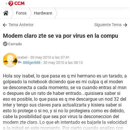
Foros
Hardware
Tema Anterior
Siguiente Tema
Modem claro zte se va por virus en la compu
Cerrado
isabel
- 30 may 2010 a las 07:41
888ger888
-
30 may 2010 a las 08:13
Hola soy isabel, lo que pasa es q mi hermano es un tarado, a
golpeado la notebook diciendo que es mi culpa q el moden
se desconecta a cada momento, se va cuando entras al msn
o despues de un rato de haber entrado...quisisera saber si
eso es posible, lo que pasa es q me descargue un nod 32 del
inter y tengo sus claves para actualizarla y kisiera saber si
esto lo protege o si no, y si no lo protegiera como es debido,
cabe la posibilidad que sea por virus la desconeccion del
modem zte claro. Lo que eh intentado es bajarle la velocidad
a la mitad en este momento. Por cierto cuando analizo con