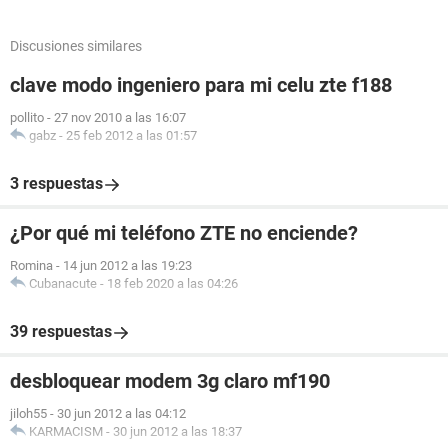
Discusiones similares
clave modo ingeniero para mi celu zte f188
pollito
-
27 nov 2010 a las 16:07
gabz
-
25 feb 2012 a las 01:57
3 respuestas
¿Por qué mi teléfono ZTE no enciende?
Romina
-
14 jun 2012 a las 19:23
Cubanacute
-
18 feb 2020 a las 04:26
39 respuestas
desbloquear modem 3g claro mf190
jiloh55
-
30 jun 2012 a las 04:12
KARMACISM
-
30 jun 2012 a las 18:37