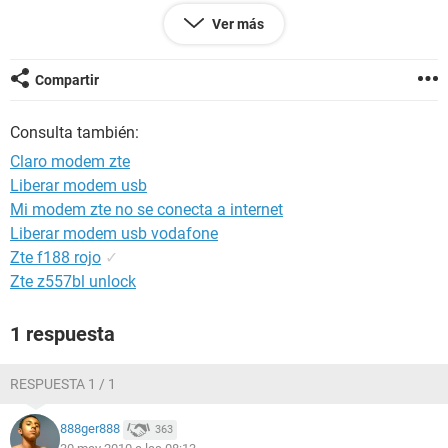
este antivirus no me salen virus que estan infectando mi
Ver más
notebook.
Por favor ayudenme..!!! en relidad no se mucho de
Compartir
computadoras pero explicandome detalladamente si puedo
bajar programas, desconectar, etc. muchas gracias.
Consulta también:
Claro modem zte
Liberar modem usb
Mi modem zte no se conecta a internet
Liberar modem usb vodafone
Zte f188 rojo
✓
Zte z557bl unlock
1 respuesta
RESPUESTA 1 / 1
888ger888
363