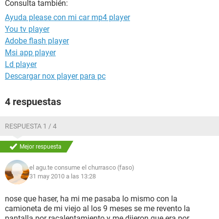
Consulta también:
Ayuda please con mi car mp4 player
You tv player
Adobe flash player
Msi app player
Ld player
Descargar nox player para pc
4 respuestas
RESPUESTA 1 / 4
Mejor respuesta
el agu.te consume el churrasco (faso)
31 may 2010 a las 13:28
nose que haser, ha mi me pasaba lo mismo con la
camioneta de mi viejo al los 9 meses se me revento la
pantalla por racalentamiento y me dijeron que era por