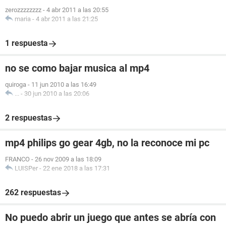
zerozzzzzzzz
-
4 abr 2011 a las 20:55
maria
-
4 abr 2011 a las 21:25
1 respuesta
no se como bajar musica al mp4
quiroga
-
11 jun 2010 a las 16:49
...
-
30 jun 2010 a las 20:06
2 respuestas
mp4 philips go gear 4gb, no la reconoce mi pc
FRANCO
-
26 nov 2009 a las 18:09
LUISPer
-
22 ene 2018 a las 17:31
262 respuestas
No puedo abrir un juego que antes se abría con