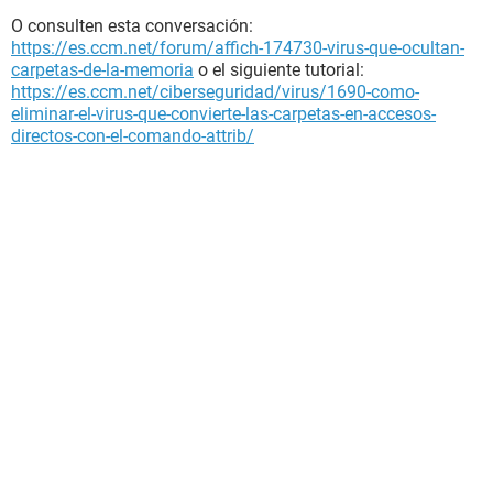
O consulten esta conversación:
https://es.ccm.net/forum/affich-174730-virus-que-ocultan-
carpetas-de-la-memoria
o el siguiente tutorial:
https://es.ccm.net/ciberseguridad/virus/1690-como-
eliminar-el-virus-que-convierte-las-carpetas-en-accesos-
directos-con-el-comando-attrib/