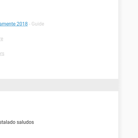
vamente 2018
- Guide
re
ers
stalado saludos