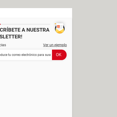
SCRÍBETE A NUESTRA
SLETTER!
cias
Ver un ejemplo