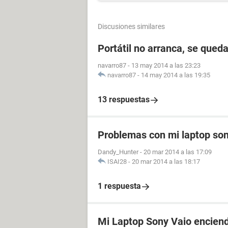
Discusiones similares
Portátil no arranca, se queda
navarro87
-
13 may 2014 a las 23:23
navarro87
-
14 may 2014 a las 19:35
13 respuestas
Problemas con mi laptop son
Dandy_Hunter
-
20 mar 2014 a las 17:09
ISAI28
-
20 mar 2014 a las 18:17
1 respuesta
Mi Laptop Sony Vaio enciend