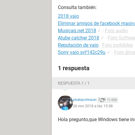
Consulta también:
2018 vaio
Eliminar amigos de facebook masi
Musicaq.net 2018
✓
-
Foro audio
Atube catcher 2018
✓
-
Foro Softwa
Reputación de vaio
-
Foro portátiles
Sony vaio svf142c29u
✓
-
Foro driv
1 respuesta
RESPUESTA 1 / 1
piratacrimson
11.636
26 nov 2018 a las 15:58
Hola pregunto,que Windows tiene in