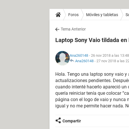
Foros
Móviles y tabletas
S
Tema Anterior
Laptop Sony Vaio tildada en 
Ana260148
- 26 nov 2018 a las 13:48
Ana260148
-
27 nov 2018 a las 2
Hola. Tengo una laptop sony vaio y 
actualizaciones pendientes. Después
cuando intenté hacerlo apareció un c
quería reiniciar tenía que colocar “c
página con el logo de vaio y nunca 
igual y no me permite hacer nada. N
Compartir