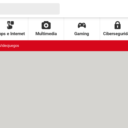
ps e Internet
Multimedia
Gaming
Cibersegurid
Videojuegos