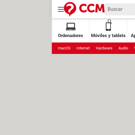
Ordenadores
Móviles y tablets
Ap
macOS
Internet
Hardware
Audio