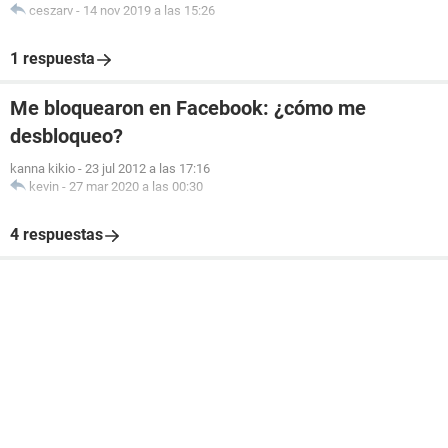
ceszarv
-
14 nov 2019 a las 15:26
1 respuesta
Me bloquearon en Facebook: ¿cómo me
desbloqueo?
kanna kikio
-
23 jul 2012 a las 17:16
kevin
-
27 mar 2020 a las 00:30
4 respuestas