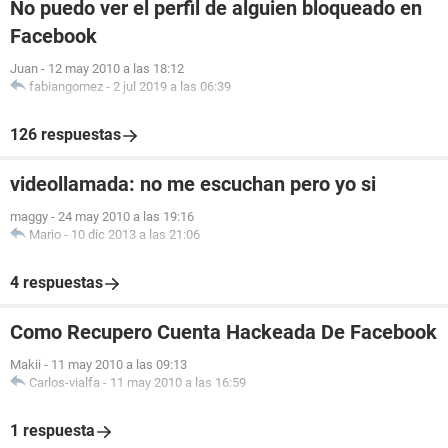
No puedo ver el perfil de alguien bloqueado en
Facebook
Juan
-
12 may 2010 a las 18:12
fabiangomez
-
2 jul 2019 a las 06:39
126 respuestas
videollamada: no me escuchan pero yo si
maggy
-
24 may 2010 a las 19:16
Mario
-
10 dic 2013 a las 21:06
4 respuestas
Como Recupero Cuenta Hackeada De Facebook
Makii
-
11 may 2010 a las 09:13
Carlos-vialfa
-
11 may 2010 a las 16:59
1 respuesta