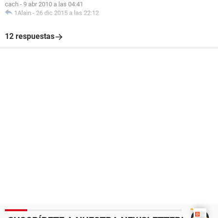
cach
-
9 abr 2010 a las 04:41
1Alain
-
26 dic 2015 a las 22:12
12 respuestas