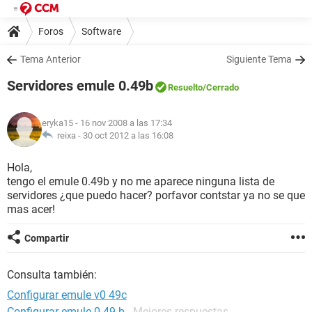
Foros
Software
Tema Anterior
Siguiente Tema
Servidores emule 0.49b
Resuelto
/Cerrado
eryka15
- 16 nov 2008 a las 17:34
reixa -
30 oct 2012 a las 16:08
Hola,
tengo el emule 0.49b y no me aparece ninguna lista de
servidores ¿que puedo hacer? porfavor contstar ya no se que
mas acer!
Compartir
Consulta también:
Configurar emule v0 49c
Configurar emule 0.49 b
- Mejores respuestas