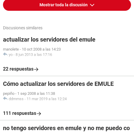
Mostrar toda la discusión
Discusiones similares
actualizar los servidores del emule
manolete
-
10 oct 2008 a las 14:23
yo
-
8 jun 2013 a las 17:16
22 respuestas
Cómo actualizar los servidores de EMULE
pepiño
-
1 sep 2008 a las 11:38
ddmmss
-
11 mar 2019 a las 12:24
111 respuestas
no tengo servidores en emule y no me puedo co