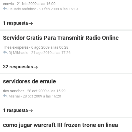
enevic
-
21 feb 2009 a las 16:00
usuario anónimo
-
21 feb 2009 a las 16:19
1 respuesta
Servidor Gratis Para Transmitir Radio Online
Thealexisperez
-
6 ago 2009 a las 06:28
Dj Mikhaelo
-
21 ago 2010 a las 17:26
32 respuestas
servidores de emule
rios sanchez
-
28 oct 2009 a las 15:29
Mishai
-
28 oct 2009 a las 16:20
1 respuesta
como jugar warcraft III frozen trone en linea