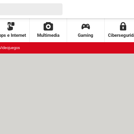
ps e Internet
Multimedia
Gaming
Cibersegurid
Videojuegos