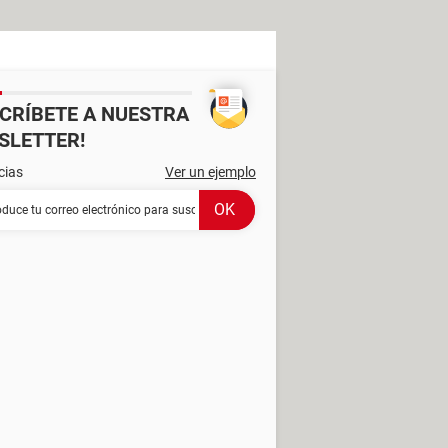
SCRÍBETE A NUESTRA
SLETTER!
cias
Ver un ejemplo