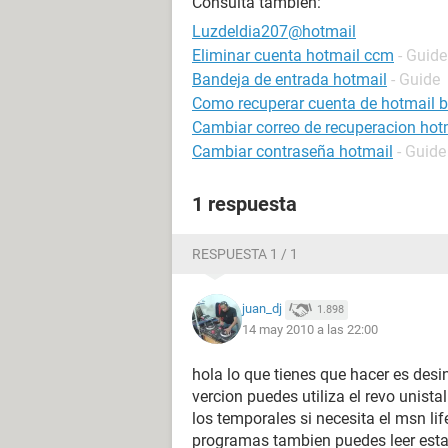
Consulta también:
Luzdeldia207@hotmail
Eliminar cuenta hotmail ccm
- Guide
Bandeja de entrada hotmail
- Guide
Como recuperar cuenta de hotmail 
Cambiar correo de recuperacion hot
Cambiar contraseña hotmail
- Guide
1 respuesta
RESPUESTA 1 / 1
juan_dj
1.898
14 may 2010 a las 22:00
hola lo que tienes que hacer es desin
vercion puedes utiliza el revo unista
los temporales si necesita el msn lif
programas tambien puedes leer esta 