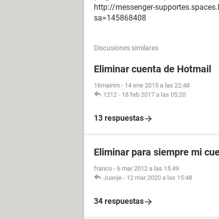
http://messenger-supportes.spaces
sa=145868408
Discusiones similares
Eliminar cuenta de Hotmail
16mairim
-
14 ene 2015 a las 22:48
1212
-
18 feb 2017 a las 05:20
13 respuestas
Eliminar para siempre mi cu
franco
-
6 mar 2012 a las 15:49
Juanje
-
12 mar 2020 a las 15:48
34 respuestas