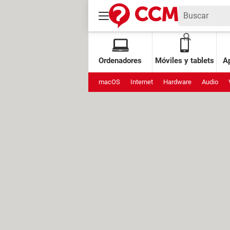
Ordenadores
Móviles y tablets
Ap
macOS
Internet
Hardware
Audio