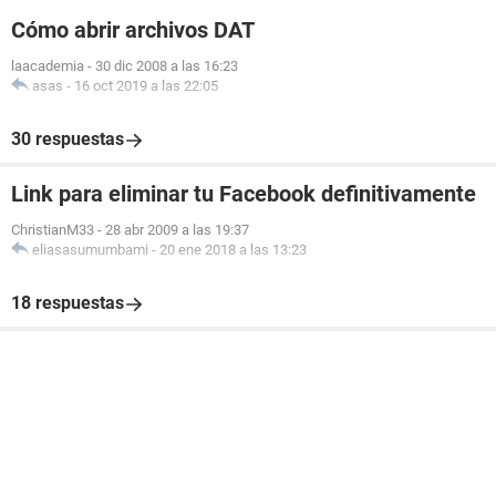
Cómo abrir archivos DAT
laacademia
-
30 dic 2008 a las 16:23
asas
-
16 oct 2019 a las 22:05
30 respuestas
Link para eliminar tu Facebook definitivamente
ChristianM33
-
28 abr 2009 a las 19:37
eliasasumumbami
-
20 ene 2018 a las 13:23
18 respuestas