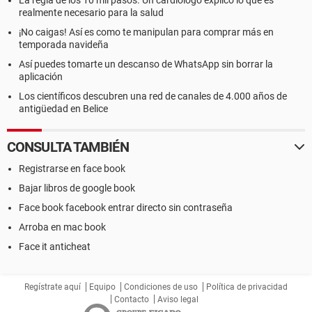
La regla de los 10 mil pasos. Un cardiólogo explicó lo que es
realmente necesario para la salud
¡No caigas! Así es como te manipulan para comprar más en
temporada navideña
Así puedes tomarte un descanso de WhatsApp sin borrar la
aplicación
Los científicos descubren una red de canales de 4.000 años de
antigüedad en Belice
CONSULTA TAMBIÉN
Registrarse en face book
Bajar libros de google book
Face book facebook entrar directo sin contraseña
Arroba en mac book
Face it anticheat
Regístrate aquí
Equipo
Condiciones de uso
Política de privacidad
Contacto
Aviso legal