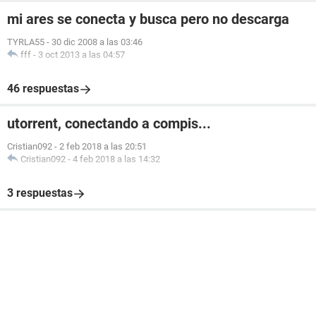
mi ares se conecta y busca pero no descarga
TYRLA55
-
30 dic 2008 a las 03:46
fff
-
3 oct 2013 a las 04:57
46 respuestas
utorrent, conectando a compis...
Cristian092
-
2 feb 2018 a las 20:51
Cristian092
-
4 feb 2018 a las 14:32
3 respuestas